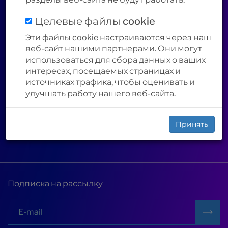
Политика
Запросить прайс-
обработки
лист
Целевые файлы cookie
файлов cookie
Эти файлы cookie настраиваются через наш
Контакты
веб-сайт нашими партнерами. Они могут
использоваться для сбора данных о ваших
О компании
интересах, посещаемых страницах и
источниках трафика, чтобы оценивать и
улучшать работу нашего веб-сайта.
Файлы для
Инструкции
скачивания
Сервис и
Принять
гарантия
Подписка на рассылку