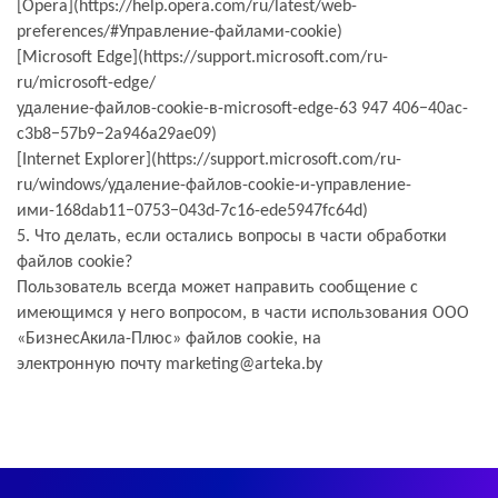
[Opera](https://help.opera.com/ru/latest/web-
preferences/#Управление-файлами-cookie)
[Microsoft Edge](https://support.microsoft.com/ru-
ru/microsoft-edge/
удаление-файлов-cookie-в-microsoft-edge-63 947 406−40ac-
c3b8−57b9−2a946a29ae09)
[Internet Explorer](https://support.microsoft.com/ru-
ru/windows/удаление-файлов-cookie-и-
управление-
ими-168dab11−0753−043d-7c16-ede5947fc64d)
5. Что делать, если остались вопросы в части обработки
файлов сookie?
Пользователь всегда может направить сообщение с
имеющимся у него вопросом, в части
использования ООО
«
БизнесАкила-Плюс
» файлов сookie, на
электронную
почту
marketing@arteka.by